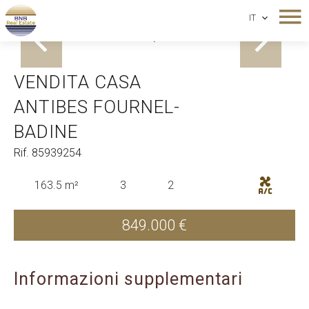
IT
Antibes Fournel-Badine
VENDITA CASA
ANTIBES FOURNEL-
BADINE
Rif. 85939254
163.5 m²
3
2
849.000 €
Informazioni supplementari