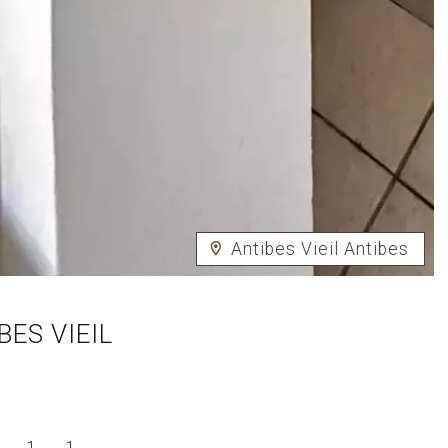
Antibes Vieil Antibes
ES VIEIL
1
1